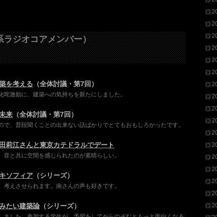
2
2
2
系ラジオコアメンバー）
2
2
2
築を考える
（全体討議・第7回）
2
叱咤激励に、建築への気持ちを新たにしました。
2
2
未来
（全体討議・第7回）
2
ので、普段聞くことの出来ない話ばかりでとてもおもしろかったです。
2
田莉江さんと東京カテドラルでデート
2
、音と共に空間を感じられたのが素晴らしい。
2
2
キソフィア
（シリーズ）
2
、考えさせられます。南さんの声も好きです。
2
みたい建築論
（シリーズ）
2
しました。参加する学生が、予習をしてからのぞむともっと面白くなる