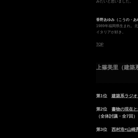
みたいと思いました。
香野あゆみ（こうの・あ
1989年福岡県生まれ
イタリアが好き。
TOP
上篠美里（建築
第1位
建築系ラジオ
第2位
書物の現在と
（全体討議・全7回）
第3位
西村浩×山崎