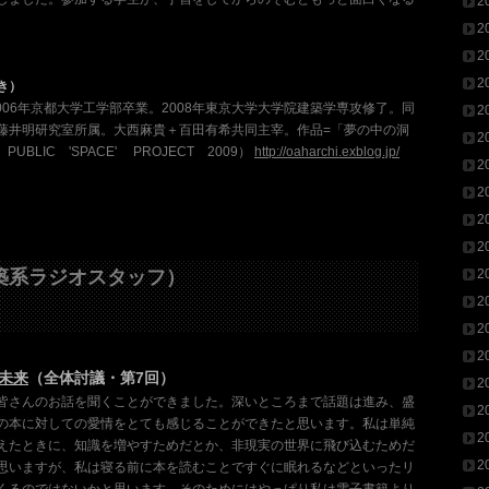
2
2
2
2
き）
2006年京都大学工学部卒業。2008年東京大学大学院建築学専攻修了。同
2
藤井明研究室所属。大西麻貴＋百田有希共同主宰。作品=「夢の中の洞
2
 PUBLIC 'SPACE' PROJECT 2009）
http://oaharchi.exblog.jp/
2
2
2
2
築系ラジオスタッフ）
2
2
2
2
未来
（全体討議・第7回）
2
皆さんのお話を聞くことができました。深いところまで話題は進み、盛
2
の本に対しての愛情をとても感じることができたと思います。私は単純
2
えたときに、知識を増やすためだとか、非現実の世界に飛び込むためだ
2
思いますが、私は寝る前に本を読むことですぐに眠れるなどといったリ