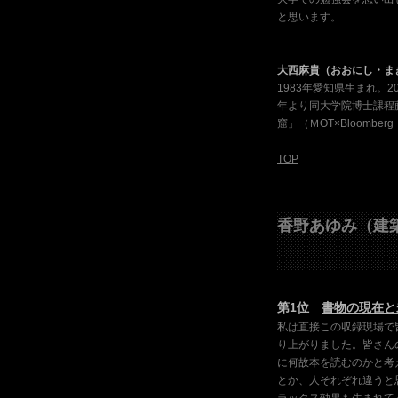
と思います。
大西麻貴（おおにし・ま
1983年愛知県生まれ。
年より同大学院博士課程
窟」（ＭOT×Bloomberg
TOP
香野あゆみ（建
第1位
書物の現在と
私は直接この収録現場で
り上がりました。皆さん
に何故本を読むのかと考
とか、人それぞれ違うと