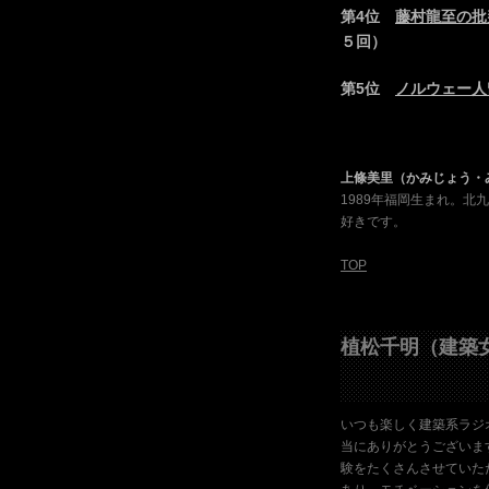
第4位
藤村龍至の批
５回）
第5位
ノルウェー人留
上條美里（かみじょう・
1989年福岡生まれ。
好きです。
TOP
植松千明（建築女
いつも楽しく建築系ラジ
当にありがとうございま
験をたくさんさせていた