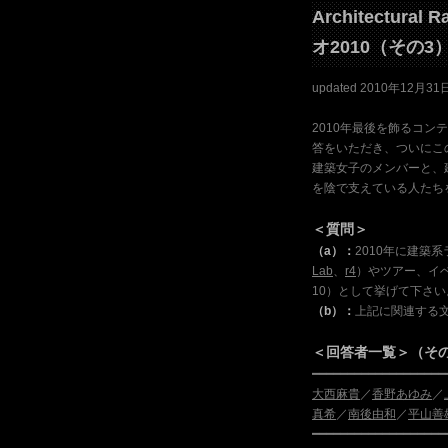
Architectura
オ2010（その3
updated 2010年12月31
2010年最後を飾るコ
答をいただき、ついにこ
建築女子のメンバーと、
を陰で支えている人たち
＜質問＞
（a）：
2010年に建築
Lab
、
r4
）やツアー、イ
10）として挙げて下さい
（b）：
上記に関連する
＜回答者一覧＞（その
━━━━━━━━━━━━━━━━━━━
大西麻貴
／
香野あゆみ
／
真希
／
南後由和
／
平山善
━━━━━━━━━━━━━━━━━━━