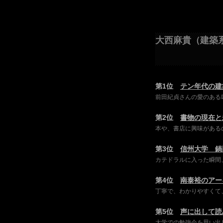
大西麻貴（建築
第1位
テン年代の建
前田紀貞さんの愛のある
第2位
書物の現在と
本や、書店に興味がある
第3位
信州大学 鍋
カテドラルに入った瞬間
第4位
南泰裕のアー
丁寧で、わかりやすくて
第5位
声に出して読
大学での勉強会を思い出