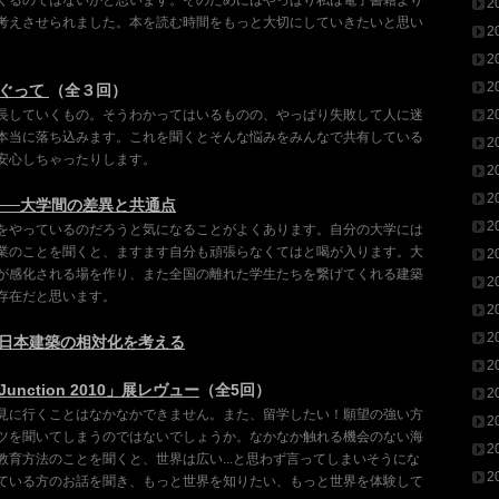
くるのではないかと思います。そのためにはやっぱり私は電子書籍より
2
考えさせられました。本を読む時間をもっと大切にしていきたいと思い
2
2
2
めぐって
（全３回）
長していくもの。そうわかってはいるものの、やっぱり失敗して人に迷
2
本当に落ち込みます。これを聞くとそんな悩みをみんなで共有している
2
安心しちゃったりします。
2
2
──大学間の差異と共通点
2
をやっているのだろうと気になることがよくあります。自分の大学には
業のことを聞くと、ますます自分も頑張らなくてはと喝が入ります。大
2
が感化される場を作り、また全国の離れた学生たちを繋げてくれる建築
2
存在だと思います。
2
2
日本建築の相対化を考える
2
 Junction 2010」展レヴュー
（全5回）
2
見に行くことはなかなかできません。また、留学したい！願望の強い方
2
ツを聞いてしまうのではないでしょうか。なかなか触れる機会のない海
2
教育方法のことを聞くと、世界は広い...と思わず言ってしまいそうにな
2
ている方のお話を聞き、もっと世界を知りたい、もっと世界を体験して