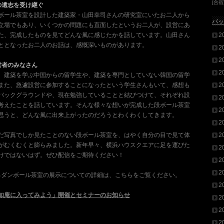
[合宿
の遺志を受け継ぐ
ボール茶室を設計した建築家・山田幸司さんの研究室にいたお二人から
バッ
立場でもあり、いくつかの問題にも直面したというお二人が、設営にあ
た、完成したものを見てどんな風に感じたかを話しています。山田さん
2
ととなったお二人のお話は、感慨深いものがあります。
2
2
営者のみなさん
2
、建築を学ぶ中国からの留学生や、建築を専門としていない韓国の留学
また、急遽設営に参加することになったという学生さんもいて、感想も
2
バックグラウンドや、現在勉強していることと結びつけて、それぞれ設
2
考えたことを話しています。そんな様々な想いが完成した段ボール茶室
2
思うと、どんな風に出来上がったのだろうとわくわくしてきます。
2
だ写真でしか見たことのない段ボール茶室を、はやく自分の目で見て体
2
がむくむくと膨らみました。新年早々、横浜ハウスクエアに足を運びた
2
けではないはず。ぜひ配信をご期待ください！
2
2
まるダンボール茶室の展示についての詳細は、こちらをご覧ください。
2
如庵に入ってみよう」開催とセミナーのお知らせ
2
2
2