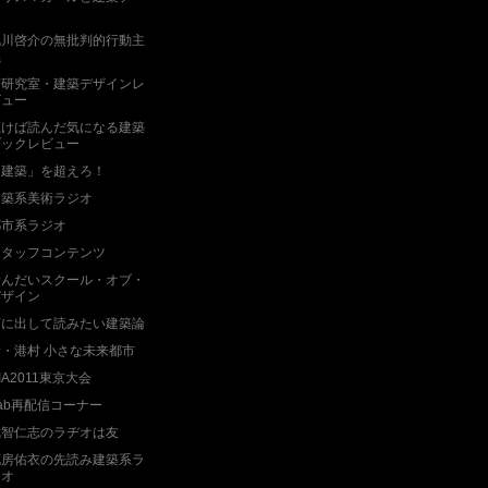
ト
北川啓介の無批判的行動主
義
南研究室・建築デザインレ
ビュー
聴けば読んだ気になる建築
ブックレビュー
「建築」を超えろ！
建築系美術ラジオ
都市系ラジオ
スタッフコンテンツ
せんだいスクール・オブ・
デザイン
声に出して読みたい建築論
新・港村 小さな未来都市
IA2011東京大会
ab再配信コーナー
武智仁志のラヂオは友
花房佑衣の先読み建築系ラ
ジオ