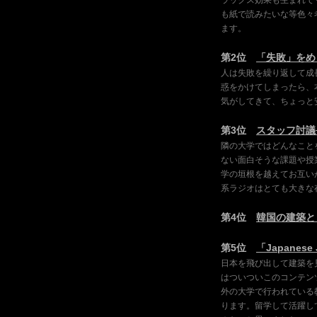
ラックス効果も生まれて
も紙で読みたいな等色々
ます。
第2位
「失敗」を
人は失敗を繰り返して成
惑をかけてしまったら、
気がしてきて、ちょっと
第3位
スタッフ討議
隣の大学ではどんなこと
ない面白そうな課題や授
学の垣根を越えてお互い
系ラジオはとても大きな
第4位
韓国の建築と
第5位
「Japanese
日本を飛び出して建築を
はついついこのコンテン
外の大学で行われている
ります。留学して活躍し