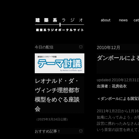
今日の配信
2010年12月
ダンボールによ
レオナルド・ダ・
updated 2010年12月31
出演者：花房佑衣
ヴィンチ理想都市
模型をめぐる座談
＜ダンボールによる国宝
会
2011年1月2日から1
如庵に入ってみよう」が
（2025年3月24日公開）
設営に携わったみなさん
いう茶室の設営を終えて
おすすめ記事！