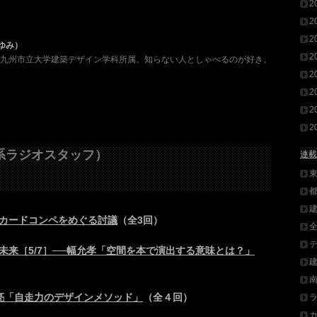
2
2
2
ゆみ）
2
。北九州市立大学建築デザイン学科所属。知らない人としゃべるのが好き。
2
2
2
2
系ラジオスタッフ）
連載
カードコンペをめぐる討議
（全3回）
未来［5/7］──幅允孝「空間を本で演出する意味とは？」
亮「自走力のデザインメソッド」
（全４回）