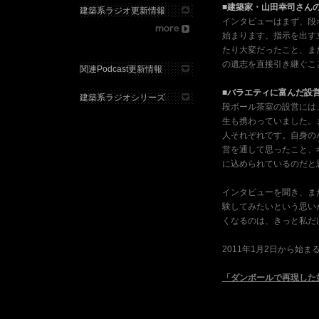
■建築家・山田幸司さん
建築系ラジオ更新情報
インタビューはまず、段
始まります。指示を出す
たり大変だったこと、ま
の遺志を直接引き継ぐこ
関連Podcast更新情報
■バラエティに富んだ設
建築系ラジオシリーズ
段ボール茶室の設営には
生も携わっていました。
人それぞれです。自身の
営を通して思ったこと、
に込められているのだと
インタビューを聞き、ま
験してみたいという思い
くなるのは、きっと私だ
2011年1月2日から始
「ダンボールで再現した