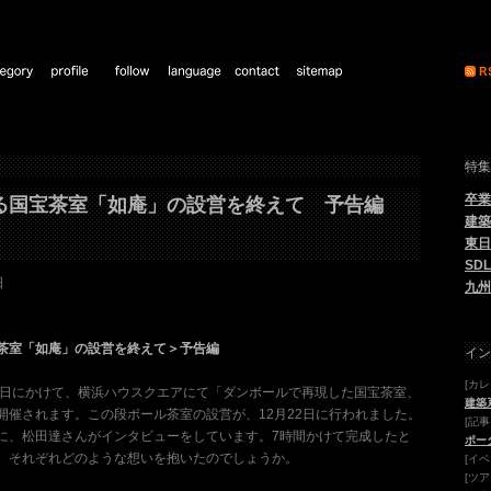
特集
卒業
る国宝茶室「如庵」の設営を終えて 予告編
建築
東日
SDL
日
九州
茶室「如庵」の設営を終えて＞予告編
イン
[カ
月16日にかけて、横浜ハウスクエアにて「ダンボールで再現した国宝茶室、
建築
開催されます。この段ボール茶室の設営が、12月22日に行われました。
[記事
に、松田達さんがインタビューをしています。7時間かけて完成したと
ポー
、それぞれどのような想いを抱いたのでしょうか。
[イベ
[ツア