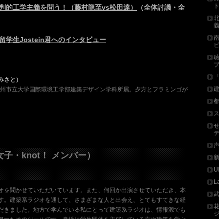
判的工学主義を問う！（藤村龍至vs松田達）
（全体討議・全
学生Jostein君へのインタビュー
みさと）
北九州市立大学国際環境工学部建築デザイン学科所属。夕方とフラミンゴが
子・knot！ メンバー）
U
L
オを聞かせていただいています。また、何回か出演させていただき、本
す。建築系ラジオを通して、さまざまな人と出会え、とてもすてきな経
だきました。地方で学んでいる私にとって建築系ラジオは、情報源でも