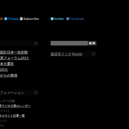
設計日本一決定戦
建築系ラジオTweets
系フォーラム2011
本大震災
2011
からの発信
フォメーション
レンダー公開]
系ラジオ公開カレンダー
リスト]
タルサイト記事一覧
ント]
ー]