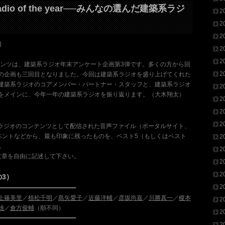
l Radio of the year──みんなの選んだ建築系ラジ
2
）
2
2
日
2
2
ンテンツは、建築系ラジオ年末アンケート企画第3弾です。多くの方から回
2
の企画も三回目となりました。今回は建築系ラジオを盛り上げてくれた
建築系ラジオのコアメンバー・パートナー・スタッフと、建築系ラジオ
2
をメインに、今年一年の建築系ラジオを振り返ります。（大木翔太）
2
2
2
系ラジオのコンテンツとして配信された音声ファイル（ポータルサイト、
ベントなどから、最も印象に残ったものを、ベスト5（もしくはベスト
2
。
2
文章を自由に記述して下さい。
2
2
3）
2
━━━━━━━━━━━━━━━━━━━━━━
上篠美里
／
植松千明
／
島矢愛子
／
近藤洋輔
／
彦坂尚嘉
／
川勝真一
／
榎本
2
雄
／
倉方俊輔
（順不同）
2
━━━━━━━━━━━━━━━━━━━━━━
2