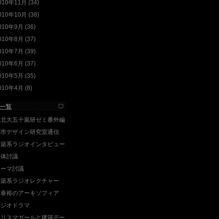
010年11月 (34)
010年10月 (38)
010年9月 (36)
010年8月 (37)
010年7月 (39)
010年6月 (37)
010年5月 (35)
010年4月 (8)
一覧
東北大五十嵐研ゼミ番外編
都市デザイン研究室通信
建築系ラジオインタビュー
全体討議
テーマ討議
建築系ラジオレクチャー
南泰裕のアーキソフィア
ラジオドラマ
カリスマガールと建築デー