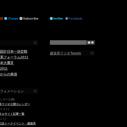
設計日本一決定戦
建築系ラジオTweets
系フォーラム2011
本大震災
2011
からの発信
フォメーション
レンダー公開]
系ラジオ公開カレンダー
リスト]
タルサイト記事一覧
ント]
記念トークイベント・建築系