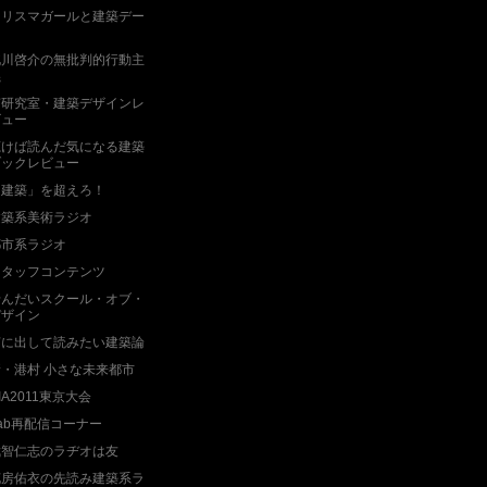
カリスマガールと建築デー
ト
北川啓介の無批判的行動主
義
南研究室・建築デザインレ
ビュー
聴けば読んだ気になる建築
ブックレビュー
「建築」を超えろ！
建築系美術ラジオ
都市系ラジオ
スタッフコンテンツ
せんだいスクール・オブ・
デザイン
声に出して読みたい建築論
新・港村 小さな未来都市
IA2011東京大会
ab再配信コーナー
武智仁志のラヂオは友
花房佑衣の先読み建築系ラ