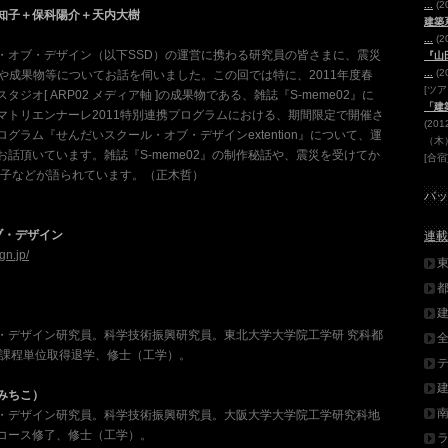
...
(2
知子＋保科陽介＋天内大樹
建築
...
(2
・オブ・デザイン（以下SSD）の運営に携わる研究員の皆さまに、震災
『山
...
(2
や成果物等についてお話を伺いました。この回では特に、2011年度春
[ツア
ジオ[ ARP02 メディア軸 ]の成果物である、雑誌『S-meme02』に
「建
マトリエンナーレ2011特別連携プログラムにおける、期間限定で開催さ
(20
グラム『せんだいスクール・オブ・デザインextention』について、運
（木
話頂いています。雑誌『S-meme02』の制作秘話や、震災を受けてか
[合宿
様子などが語られています。（正木哲）
バッ
ブ・デザイン
連載
gn.jp/
・デザイン研究員。科学技術振興研究員。東北大学大学院工学研 究科都
期課程単位取得退学、修士（工学）。
みちこ）
・デザイン研究員。科学技術振興研究員。大阪大学大学院工学研究科地
コース修了、修士（工学）。