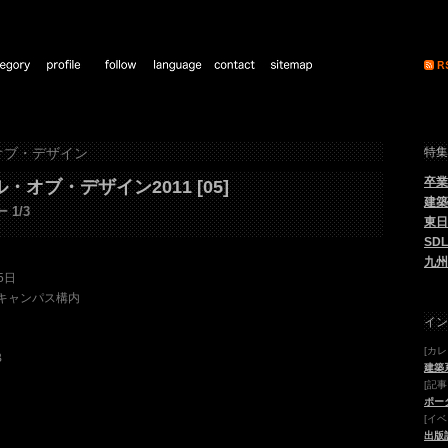
オブ・デザイン
特集
卒業
オブ・デザイン2011 [05]
建築
1/3
東日
SDL
九州
5日
キャンパス構内
イン
[カ
B
建築
[記事
ポー
[イベ
出版