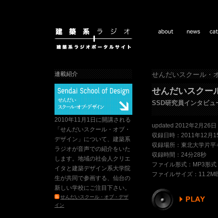
連載紹介
せんだいスクール・
せんだいスクール・
SSD研究員インタビュー 
2010年11月1日に開講される
updated 2012年2月26日
「せんだいスクール・オブ・
収録日時：2011年12月1
デザイン」について、建築系
収録場所：東北大学片平
ラジオが音声での紹介をいた
収録時間：24分28秒
します。地域の社会人クリエ
ファイル形式：MP3形式
イタと建築デザイン系大学院
ファイルサイズ：11.2M
生が共同で参画する、仙台の
新しい学校にご注目下さい。
せんだいスクール・オブ・デザ
イン