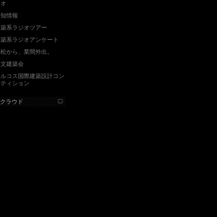
ジオ
告知情報
建築系ラジオツアー
建築系ラジオアンケート
浜松から、業間外出。
人文建築会
キルコス国際建築設計コン
ペティション
クラウド