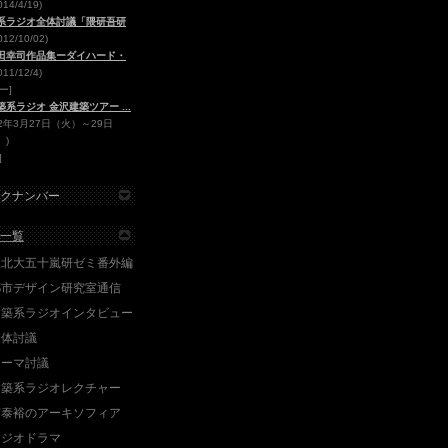
014/4/19)
系ラジオ全体討議「隈研吾研
012/10/02)
田幸司作品集ーダイハード・
011/12/4)
ー]
築系ラジオ 金沢建築ツアー ...
12年3月27日（火）～29日
）)
]
クナンバー
一覧
東北大五十嵐研ゼミ番外編
都市デザイン研究室通信
建築系ラジオインタビュー
全体討議
テーマ討議
建築系ラジオレクチャー
南泰裕のアーキソフィア
ラジオドラマ