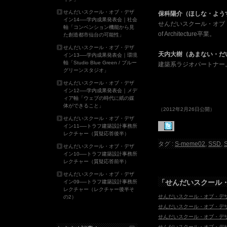
せんだいスクール・オブ・デザ
保科陽介（ほしな・よう
イン14──学内成果発表会｜社会
せんだいスクール・オブ・デザイ
軸「コンベンション機能から見
of Architecture卒業。
た創造都市仙台の可能性」
せんだいスクール・オブ・デザ
天内大樹（あまない・だ
イン13──学内成果発表会｜環境
軸「Studio Blue Green / ブルー
建築系ラジオパートナー
グリーンスタジオ」
せんだいスクール・オブ・デザ
イン12──学内成果発表会｜メデ
ィア軸「ウェブの時代に紙の媒
体ができること」
（2012年2月26日公開）
せんだいスクール・オブ・デザ
イン11──トラフ建築設計事務所
レクチャー（質疑応答後半）
タグ :
S-meme02
,
SSD
,
せんだいスクール・オブ・デザ
イン10──トラフ建築設計事務所
レクチャー（質疑応答前半）
せんだいスクール・オブ・デザ
「
せんだいスクール
イン09──トラフ建築設計事務所
レクチャー（レクチャー後半そ
せんだいスクール・オブ・デザイン
の2）
せんだいスクール・オブ・デザイン
せんだいスクール・オブ・デザイン
せんだいスクール・オブ・デザイン