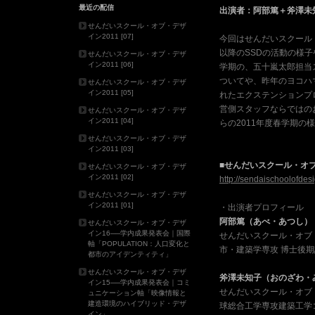
最近の配信
出演者：阿部篤＋斧澤未
せんだいスクール・オブ・デザ
イン2011 [07]
今回はせんだいスクール
以降のSSDの活動の様子
せんだいスクール・オブ・デザ
イン2011 [06]
学期の、五十嵐太郎担当スタ
ついてや、昨年のヨコハ
せんだいスクール・オブ・デザ
イン2011 [05]
れたエクステンションプロ
営側スタッフならではのお
せんだいスクール・オブ・デザ
イン2011 [04]
らの2011年度春学期の
せんだいスクール・オブ・デザ
イン2011 [03]
■せんだいスクール・オ
せんだいスクール・オブ・デザ
イン2011 [02]
http://sendaischoolofdesi
せんだいスクール・オブ・デザ
イン2011 [01]
・出演者プロフィール
阿部篤（あべ・あつし）
せんだいスクール・オブ・デザ
イン16──学内成果発表会｜国際
せんだいスクール・オブ
軸「POPULATION：人口変化と
市・建築学専攻 博士後
都市のアイデンティティ」
せんだいスクール・オブ・デザ
斧澤未知子（おのざわ・
イン15──学内成果発表会｜コミ
せんだいスクール・オブ
ュニケーション軸「映像情報と
建造環境のハイブリッド・デザ
球総合工学専攻建築工学
イン」