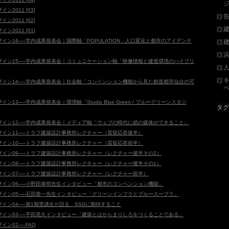
2011 [03]
2011 [02]
2011 [01]
イン16──学内成果発表会｜国際軸「POPULATION：人口変化と都市のアイデンテ
ザイン15──学内成果発表会｜コミュニケーション軸「映像情報と建造環境のハイブリ
ザイン14──学内成果発表会｜社会軸「コンベンション機能から見た創造都市仙台の可
13──学内成果発表会｜環境軸「Studio Blue Green / ブルーグリーンスタジ
タグ
ザイン12──学内成果発表会｜メディア軸「ウェブの時代に紙の媒体ができること」
イン11──トラフ建築設計事務所レクチャー（質疑応答後半）
イン10──トラフ建築設計事務所レクチャー（質疑応答前半）
イン09──トラフ建築設計事務所レクチャー（レクチャー後半その2）
イン08──トラフ建築設計事務所レクチャー（レクチャー後半その1）
イン07──トラフ建築設計事務所レクチャー（レクチャー前半）
イン06──小野田泰明先生インタビュー「都市のコンベンション機能」
ザイン05──石田壽一先生インタビュー「グリーンインフラとブルースープラ」
イン04──第1期受講生が語る、SSDに期待すること
ザイン03──平田晃久インタビュー「建築とはからまりしろをつくることである」
ン02──FAQ