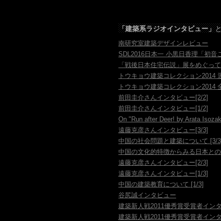
「
建築系ラジオインタビュー」
南研究室建築デザインレビュー
SDL2016日本一 小黒日香理「初
「戦後日本住宅伝説」展をめぐって
トウキョウ建築コレクション2014
トウキョウ建築コレクション2014
前田圭介さんインタビュー[2/2]
前田圭介さんインタビュー[1/2]
On "Run after Deer! by Arata Isozak
遠藤克彦さんインタビュー[3/3]
中国の社会問題と建築について [3/3
中国の文化的特徴からみる日本との差異
遠藤克彦さんインタビュー[2/3]
遠藤克彦さんインタビュー[1/3]
中国の建築教育について [1/3]
谷尻誠インタビュー
建築新人戦2011優秀賞受賞者インタ
建築新人戦2011優秀賞受賞者インタ