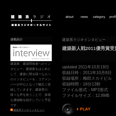
連載紹介
建築系ラジオインタビュー
建築新人戦2011優秀賞受
建築家、建築関係者へのイン
updated 2011年10月19日
タビュー。建築家をはじめと
収録日時：2011年10月8日
して、建築に関る様々な人へ
収録場所：梅田スカイビル
のインタビューを、コアメン
収録時間：18分13秒
バーが中心となって幅広く収
ファイル形式：MP3形式
録していきます。建築界の
様々な声を拾うことで、多様
ファイルサイズ：12.8MB
な価値観を紹介していく予定
です。
建築系ラジオインタビュー