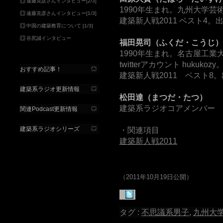
遠藤克彦さんインタビュー[2/3]
1990年生まれ。九州大学
遠藤克彦さんインタビュー[1/3]
建築新人戦2011 ベスト4。出展作
中国の建築教育について [1/3]
谷尻誠インタビュー
福田晃司（ふくだ・こうじ）
1990年生まれ。名古屋工業
twitterアカウント hukukozy
おすすめ記事！
建築新人戦2011 ベスト8
建築系ラジオ更新情報
松田達（まつだ・たつ）
建築系ラジオコアメンバー
関連Podcast更新情報
建築系ラジオシリーズ
・関連項目
建築新人戦2011
（2011年10月19日公開）
タグ :
不思議系男子
,
九州大