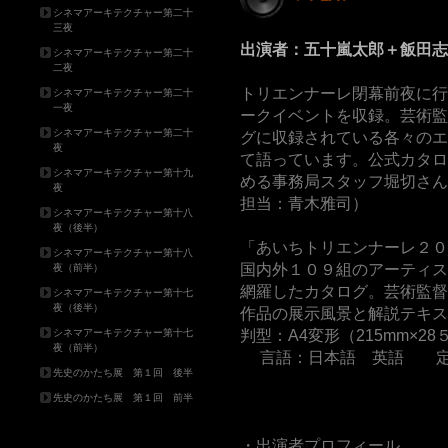
シネマアーキテクチャー第二十
三夜
出演者：五十嵐太郎＋飯田志
シネマアーキテクチャー第二十
二夜
トリエンナーレ閉幕前夜に行
シネマアーキテクチャー第二十
一夜
ークイベントを収録。芸術監
シネマアーキテクチャー第二十
グに収録されている各々のエ
夜
て語っています。公式カタロ
シネマアーキテクチャー第十九
める事務局スタッフ堀切さん
夜
担当：青木雅司）
シネマアーキテクチャー第十八
夜（後半）
「あいちトリエンナーレ２０
シネマアーキテクチャー第十八
国内外１０９組のアーティス
夜（前半）
網羅したカタログ。芸術監督
シネマアーキテクチャー第十七
夜（後半）
作品の展示風景と解説テキス
判型：A4変形（215mm×28
シネマアーキテクチャー第十七
夜（前半）
言語：日本語 英語 定価2
先史のかたち展 第１回 後半
先史のかたち展 第１回 前半
・出演者プロフィール