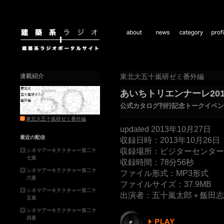
連載紹介
東北大五十嵐研ゼミ番外編
あいちトリエンナーレ201
公式カタログ刊行記念トークイベン
東北大五十嵐研ゼミ番外編
updated 2013年10月27日
最近の配信
収録日時：2013年10月26日
収録場所：ビジターセンタ
シネマアーキテクチャー第二十
七夜
収録時間：78分56秒
シネマアーキテクチャー第二十
ファイル形式：MP3形式
六夜
ファイルサイズ：37.9MB
シネマアーキテクチャー第二十
出演者：五十嵐太郎＋飯田志
五夜
シネマアーキテクチャー第二十
四夜