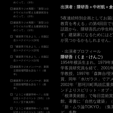
めぐって」（3/3）
出演者：隈研吾＋中村航＋倉
建築系ラジオ再開！「新型コロ
ナウイルスが変える建築状況を
めぐって」（2/3）
5夜連続特別企画としてお届
建築系ラジオ再開！「新型コロ
教育を考える」の第4回目で
ナウイルスが変える建築状況を
話題から、隈研吾氏の学生時
めぐって」（1/3）
す。建築家になるためにはど
『建築系で生きよう。』出版記
が見つかるかもしれません。
念トークイベント[3/3]
『建築系で生きよう。』出版記
念トークイベント[2/3]
・出演者プロフィール
隈研吾（くま・けんご）
『建築系で生きよう。』出版記
念トークイベント[1/3]
1954年横浜生まれ。197
建築系ラジオメンバーが、新国
学客員研究員を経て、2001
立競技場問題を語る！！（後
学教授。1997年「森舞台/
半）
賞、同年「水/ガラス」でア
建築系ラジオメンバーが、新国
2002年「那珂川町馬頭広
立競技場問題を語る！！（前
半）
ンドよりスピリット・オブ・
『ようこそ建築学科へ！』出版
「根津美術館」で毎日芸術賞
記念トークイベント［5/5］（ホ
館。著書に「自然な建築」（
スト／五十嵐太郎）
「新・ムラ論TOKYO」（
『ようこそ建築学科へ！』出版
ど、多数。
記念トークイベント［4/5］（ホ