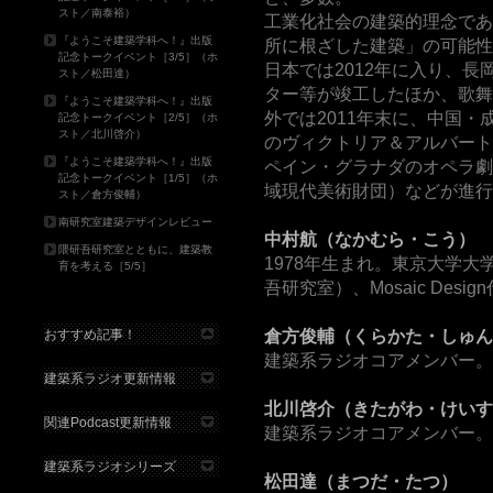
スト／南泰裕）
工業化社会の建築的理念であ
『ようこそ建築学科へ！』出版
所に根ざした建築」の可能性
記念トークイベント［3/5］（ホ
日本では2012年に入り、
スト／松田達）
ター等が竣工したほか、歌舞
『ようこそ建築学科へ！』出版
外では2011年末に、中国
記念トークイベント［2/5］（ホ
スト／北川啓介）
のヴィクトリア＆アルバート
『ようこそ建築学科へ！』出版
ペイン・グラナダのオペラ劇
記念トークイベント［1/5］（ホ
域現代美術財団）などが進行
スト／倉方俊輔）
南研究室建築デザインレビュー
中村航（なかむら・こう）
隈研吾研究室とともに、建築教
1978年生まれ。東京大学
育を考える［5/5］
吾研究室）、Mosaic Desig
おすすめ記事！
倉方俊輔（くらかた・しゅん
建築系ラジオコアメンバー。
建築系ラジオ更新情報
北川啓介（きたがわ・けいす
関連Podcast更新情報
建築系ラジオコアメンバー。
建築系ラジオシリーズ
松田達（まつだ・たつ）