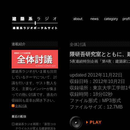
連載紹介
全体討議
隈研吾研究室とともに、建
5夜連続特別企画「第4夜：建築家
建築系ラジオがいま最も注目
updated 2012年11月22日
しているテーマについて、討
収録日時：2012年10月2日
議を行います。ゲスト数人を
収録場所：東京大学工学部1号
交え、主要なメンバーが集ま
収録時間：18分02秒
っての熱い討議です。過去の
ファイル形式：MP3形式
収録回も是非お聞き下さい。
全体討議
ファイルサイズ：12.7MB
最近の配信
建築系ラジオ再開！「新型コロ
ナウイルスが変える建築状況を