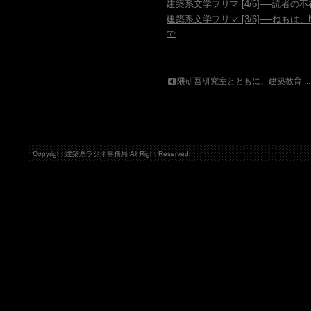
建築系文学フリマ [4/6]──読者
建築系文学フリマ [3/6]──ねもは
で
隈研吾研究室とともに、建築教育 ...
Copyright 建築系ラジオ事務局 All Right Reserved.