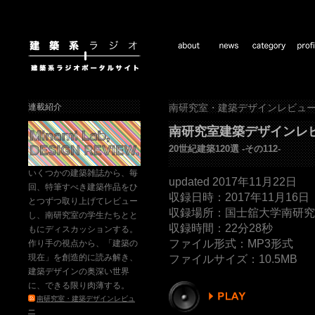
連載紹介
南研究室・建築デザインレビュ
南研究室建築デザインレ
20世紀建築120選 -その112-
いくつかの建築雑誌から、毎
updated 2017年11月22日
回、特筆すべき建築作品をひ
収録日時：2017年11月16日
とつずつ取り上げてレビュー
収録場所：国士舘大学南研究
し、南研究室の学生たちとと
収録時間：22分28秒
もにディスカッションする。
ファイル形式：MP3形式
作り手の視点から、「建築の
現在」を創造的に読み解き、
ファイルサイズ：10.5MB
建築デザインの奥深い世界
に、できる限り肉薄する。
南研究室・建築デザインレビュ
ー